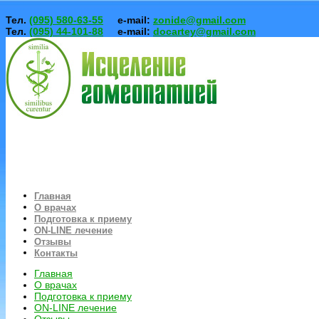
Тел.
(095) 580-63-55
e-mail:
zonide@gmail.com
Тел.
(095) 44-101-88
e-mail:
docartey@gmail.com
Главная
О врачах
Подготовка к приему
ON-LINE лечение
Отзывы
Контакты
Главная
О врачах
Подготовка к приему
ON-LINE лечение